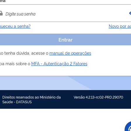
nha
ueceu a senha?
Novo por a
Entrar
o tenha dúvida, acesse o
manual de operações
ba mais sobre o
MFA - Autenticação 2 Fatores
Direitos reservados ao Ministério da
Versão 4.2.13-rc02-PRD.29070
Saúde - DATASUS